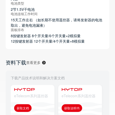
电池类型
2节1.5V干电池
电池连续工作时间
15天工作左右 （如长期不使用遥控器，请将发射器的电池
取出，避免电池漏液）
面板排布
8按键发射器 8个开关量/6个开关量+2模拟量
12按键发射器 12个开关量/4个开关量+8模拟量
资料下载
查看更多
下载产品技术说明和解决方案文档
eTelecom系列遥控器
eTelecom系列遥控器
eT
获取文档
获取说明书
获