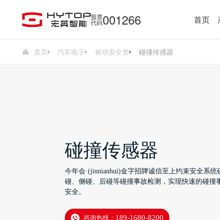
001266
股票
首页
代码
首页
汽车电子
被动安全类
碰撞传感器
碰撞传感器
今年会·(jinnianhui)金字招牌诚信至上约束安
碰、侧碰、后碰等碰撞事故检测，实现快速的碰撞
安全。
咨询热线：
189-1680-8200