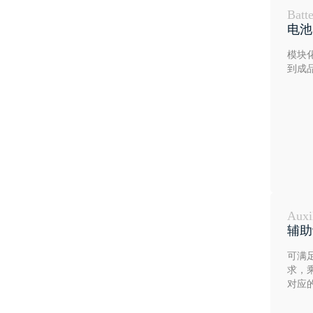
Batt
电池
模块
到成
Auxi
辅助
可满
求，
对应