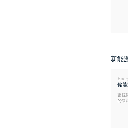
新能
Ener
储能
更智
的储