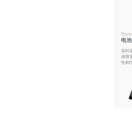
Batt
电池
实时
保障
性和