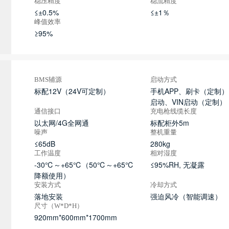
稳压精度
稳流精度
≤±0.5%
≤±1％
峰值效率
≥95%
BMS辅源
启动方式
标配12V（24V可定制）
手机APP、刷卡（定制
启动、VIN启动（定制）
通信接口
充电枪线缆长度
以太网/4G全网通
标配柜外5m
噪声
整机重量
≤65dB
280kg
工作温度
相对湿度
-30℃～+65℃（50℃～+65℃
≤95%RH, 无凝露
降额使用）
安装方式
冷却方式
落地安装
强迫风冷（智能调速）
尺寸（W*D*H）
920mm*600mm*1700mm