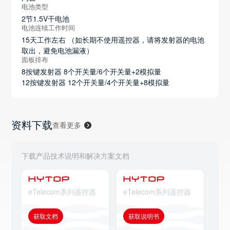
电池类型
2节1.5V干电池
电池连续工作时间
15天工作左右 （如长期不使用遥控器，请将发射器的电池
取出，避免电池漏液）
面板排布
8按键发射器 8个开关量/6个开关量+2模拟量
12按键发射器 12个开关量/4个开关量+8模拟量
资料下载
查看更多
下载产品技术说明和解决方案文档
eTelecom系列遥控器
eTelecom系列遥控器
eT
获取文档
获取说明书
获