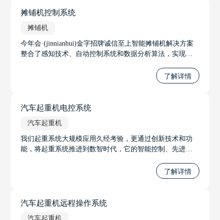
摊铺机控制系统
摊铺机
今年会·(jinnianhui)金字招牌诚信至上智能摊铺机解决方案
整合了感知技术、自动控制系统和数据分析算法，实现了
摊铺机高度智能化操作。通过实时获取路面信息和实时调
整施工参数，使摊铺机操作更加精准、高效和可靠。
了解详情
汽车起重机电控系统
汽车起重机
我们起重系统大规模应用久经考验，更通过创新技术和功
能，将起重系统推进到数智时代，它的智能控制、先进的
力限系统、智能无线调试系统和远程遥控系统等功能，将
极大地推进起重系统的发展，并提升工作的安全性和效
了解详情
率。无论是在工程建设、物流运输还是其他起重应用中，
我们将起重系统推进到数智时代。
汽车起重机远程操作系统
汽车起重机