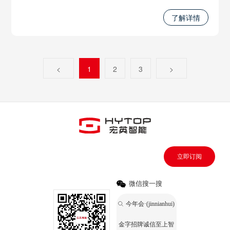
力限系统、智能无线调试系统和远程遥控系统等功能，将
极大地推进起重系统的发展，并提升工作的安全性和效
了解详情
率。无论是在工程建设、物流运输还是其他起重应用中，
我们将起重系统推进到数智时代。
<
1
2
3
>
立即订阅
微信搜一搜
今年会·(jinnianhui)
金字招牌诚信至上智